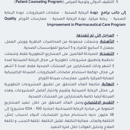
التثقيف الدوائي وتوعية المرضى (
Patient Counseling Program
)
إلى جانب برامج جودة
الرعاية الصحية - مضادات الميكروبات، جودة الرعاية
الصحية - رعاية مركزة، جودة الرعاية الصحية - ممارسات الأورام.
Quality
Improvement in Pharmaceutical Care Program
المراحل التي تم تنفيذها:
التأهيلية:
وشملت مجموعة من المحاضرات النظرية وورش العمل،
بمعدل 3 أسابيع للأفراد و 5 أسابيع للمؤسسات الصحية.
التنفيذية:
للصيادلة القائمين على المشاريع التطويرية فقط وشملت
تخطيط وتطبيق مشروعات تطويرية فى مجال الرعاية الصيدلية لمدة
3 أشهر وذلك للمشاركين من المنشآت الصحية فقط، لمدة 3 أشهر
في مجال حوكمة استخدام مضادات الميكروبات، الصيدلة الإكلينيكية
للعناية المركزة بالغين، ممارسات صيدلة الأورام.
النهائية
:
متابعة العائد المتحقق من تطبيق المشروعات التطويرية
فى مجال الرعاية الصيدلية وتقييم واختيار أفضل المشروعات وهذه
المرحلة أيضا خاصة بالمشاركين من المنشآت الصحية.
التقييم الاقتصادي
:وصل العائد المحقق من خلال تنفيذ المشاريع
التنموية في مبادرة الرعاية الصيدلانية (مبادرة EDA – 100 مشروع) إلى
38 مليون جنيه باستخدام مبادئ اقتصاديات الدواء لحساب (مثل:
التكلفة والعائد، فعالية التكلفة، تقليل التكلفة، تكلفة التجنب، و تكلفة
العلاج وتحليل الفوائد) خلال فترة التنفيذ.