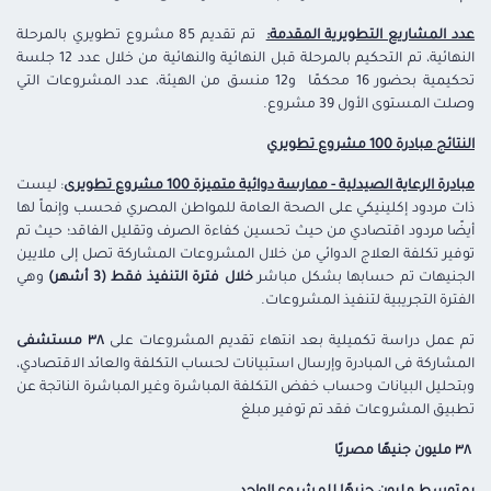
عدد المشاريع التطويرية المقدمة:
تم تقديم 85 مشروع تطويري بالمرحلة
النهائية، تم التحكيم بالمرحلة قبل النهائية والنهائية من خلال عدد 12 جلسة
تحكيمية بحضور 16 محكمًا و12 منسق من الهيئة، عدد المشروعات التي
وصلت المستوى الأول 39 مشروع.
النتائج مبادرة 100 مشروع تطويري
مبادرة الرعاية الصيدلية - ممارسة دوائية متميزة 100 مشروع تطويرى
: ليست
ذات مردود إكلينيكي على الصحة العامة للمواطن المصري فحسب وإنماً لها
أيضًا مردود اقتصادي من حيث تحسين كفاءة الصرف وتقليل الفاقد؛ حيث تم
توفير تكلفة العلاج الدوائي من خلال المشروعات المشاركة تصل إلى ملايين
الجنيهات تم حسابها بشكل مباشر
خلال فترة التنفيذ فقط (3 أشهر)
وهي
الفترة التجريبية لتنفيذ المشروعات.
تم عمل دراسة تكميلية بعد انتهاء تقديم المشروعات على
٣٨ مستشفى
المشاركة فى المبادرة وإرسال استبيانات لحساب التكلفة والعائد الاقتصادي،
وبتحليل البيانات وحساب خفض التكلفة المباشرة وغير المباشرة الناتجة عن
تطبيق المشروعات فقد تم توفير مبلغ
٣٨ مليون جنيهًا مصريًا