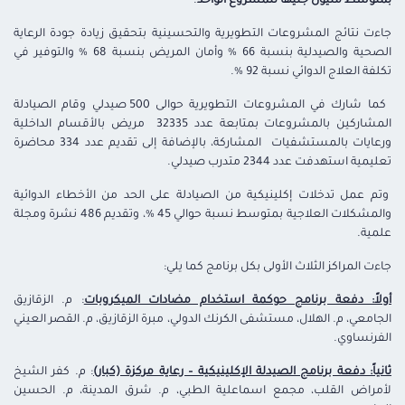
بمتوسط مليون جنيهًا للمشروع الواحد
.
جاءت نتائج المشروعات التطويرية والتحسينية بتحقيق زيادة جودة الرعاية
الصحية والصيدلية بنسبة 66 % وأمان المريض بنسبة 68 % والتوفير في
تكلفة العلاج الدوائي نسبة 92 %.
كما شارك في المشروعات التطويرية حوالى 500 صيدلي وقام الصيادلة
المشاركين بالمشروعات بمتابعة عدد 32335 مريض بالأقسام الداخلية
ورعايات بالمستشفيات المشاركة، بالإضافة إلى تقديم عدد 334 محاضرة
تعليمية استهدفت عدد 2344 متدرب صيدلي.
وتم عمل تدخلات إكلينيكية من الصيادلة على الحد من الأخطاء الدوائية
والمشكلات العلاجية بمتوسط نسبة حوالي 45 %، وتقديم 486 نشرة ومجلة
علمية.
جاءت المراكز الثلاث الأولى بكل برنامج كما يلي:
أولاً: دفعة برنامج حوكمة استخدام مضادات الميكروبات
: م. الزقازيق
الجامعي، م. الهلال، مستشفى الكرنك الدولي، مبرة الزقازيق، م. القصر العيني
الفرنساوي.
ثانياً: دفعة برنامج الصيدلة الإكلينيكية – رعاية مركزة (كبار)
: م. كفر الشيخ
لأمراض القلب، مجمع اسماعلية الطبي، م. شرق المدينة، م. الحسين