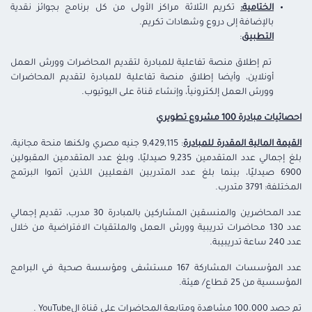
الختامية:
تكريم الثلاثة مراكز الأولى من كل برنامج بجوائز نقدية
بالإضافة إلى دروع وشهادات تكريم.
التطبيق
:
تم إطلاق منصة تفاعلية للمبادرة لتقديم المحاضرات وورش العمل
أونلاين، وأيضا إطلاق منصة تفاعلية للمبادرة لتقديم المحاضرات
وورش العمل إلكترونياً، وإنشاء قناة على اليوتيوب.
احصائيات مبادرة 100 مشروع تطويري
القيمة المالية المقدرة للمبادرة
: 9,429,115 جنيه مصري ولكنها منحة مجانية،
بلغ إجمالي عدد المتقدمين 9,235 صيدليًا، وبلغ عدد المتقدمين المقبولين
6900 صيدليًا، بينما بلغ عدد المتدربين الفعليين اللذين أتموا البرتمج
المختلفة: 3791 متدرب.
عدد المحاضرين والمنسقين المشاركين بالمبادرة 30 مدرب، تقديم إجمالي
عدد 130 محاضرات تدريبية وورش العمل والملتقيات الافتراضية من خلال
عدد 240 ساعة تدريبيبة.
عدد المؤسسات المشاركة 167 مستشفى ومؤسسة صحية في البرامج
المؤسسية من 25 قطاع/ هيئة.
تم حصد 100.000 مشاهدة ومتابعة المحاضرات على قناة الYouTube .