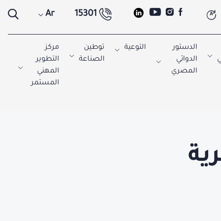
Ar
15301
A
الدستور
التوعية
توطين
مركز
ي
الدوائي
الصناعة
التطوير
المصري
المهني
المستمر
ية