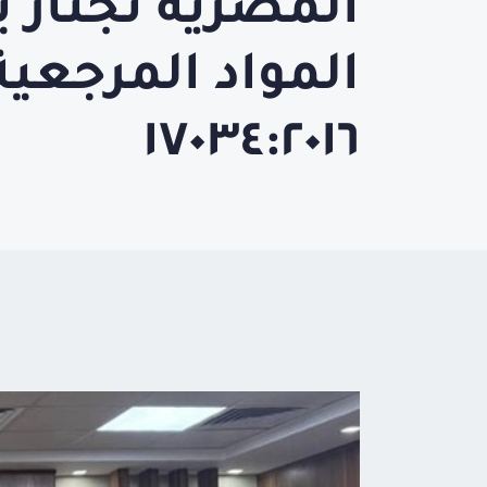
المصرية تجتاز ب
١٧٠٣٤:٢٠١٦