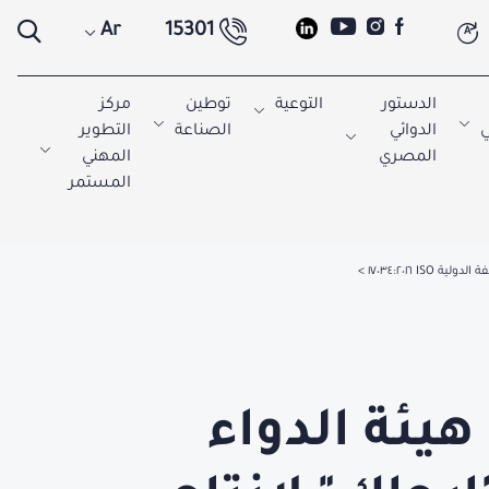
Ar
15301
A
الدستور
التوعية
توطين
مركز
ي
الدوائي
الصناعة
التطوير
المصري
المهني
المستمر
 ١٧٠٣٤:٢٠١٦
هيئة الدواء