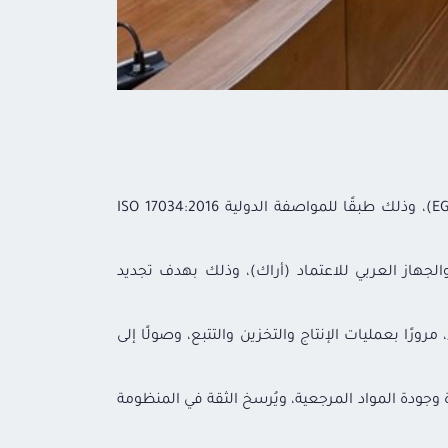
اجتازت هيئة الدواء المصرية، زيارة المتابعة الأولى لاعتماد وحدة المواد المرجعية من قِبل المجلس الوطني للاعتماد (EGAC)، وذلك طبقًا للمواصفة الدولية ISO 17034:2016
والجهاز العربي للاعتماد (أراك)، وذلك بهدف تجديد
ورًا بعمليات الإنتاج والتخزين والتتبع، وصولًا إلى
ة وجودة المواد المرجعية، ويُرسخ الثقة في المنظومة